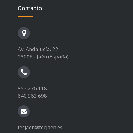
Contacto
Av. Andalucía, 22
23006 - Jaén (España)
953 276 118
640 563 698
fecjaen@fecjaen.es